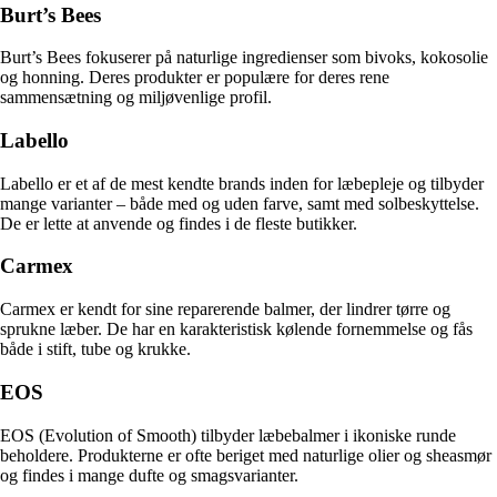
Burt’s Bees
Burt’s Bees fokuserer på naturlige ingredienser som bivoks, kokosolie
og honning. Deres produkter er populære for deres rene
sammensætning og miljøvenlige profil.
Labello
Labello er et af de mest kendte brands inden for læbepleje og tilbyder
mange varianter – både med og uden farve, samt med solbeskyttelse.
De er lette at anvende og findes i de fleste butikker.
Carmex
Carmex er kendt for sine reparerende balmer, der lindrer tørre og
sprukne læber. De har en karakteristisk kølende fornemmelse og fås
både i stift, tube og krukke.
EOS
EOS (Evolution of Smooth) tilbyder læbebalmer i ikoniske runde
beholdere. Produkterne er ofte beriget med naturlige olier og sheasmør
og findes i mange dufte og smagsvarianter.