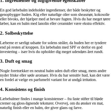
1. Ingredienser og fugtgivende egenskaber
En god læbebalm indeholder ingredienser, der både beskytter og
genopbygger huden. Kig efter naturlige olier som sheasmør, kokosolie
eller bivoks, der hjælper med at bevare fugten. Hvis du har meget tørre
læber, kan en balm med lanolin eller ceramider være ekstra effektiv.
2. Solbeskyttelse
Læberne er særligt udsatte for solens stråler, da huden her er tyndere
end på resten af kroppen. En læbebalm med SPF er derfor en god
investering – især hvis du opholder dig meget udendørs året rundt.
3. Duft og smag
Nogle foretrækker en neutral balm uden duft eller smag, mens andre
nyder friske eller søde aromaer. Hvis du har sensitiv hud, kan det være
en fordel at vælge en parfumefri variant for at undgå irritation.
4. Konsistens og finish
Læbebalmer findes i mange konsistenser – fra faste stifter til bløde
cremer og gloss-lignende teksturer. Overvej, om du ønsker en mat,
naturlig finish eller en balm, der giver glans og farve.