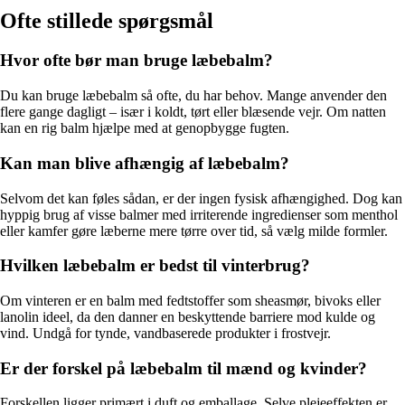
Ofte stillede spørgsmål
Hvor ofte bør man bruge læbebalm?
Du kan bruge læbebalm så ofte, du har behov. Mange anvender den
flere gange dagligt – især i koldt, tørt eller blæsende vejr. Om natten
kan en rig balm hjælpe med at genopbygge fugten.
Kan man blive afhængig af læbebalm?
Selvom det kan føles sådan, er der ingen fysisk afhængighed. Dog kan
hyppig brug af visse balmer med irriterende ingredienser som menthol
eller kamfer gøre læberne mere tørre over tid, så vælg milde formler.
Hvilken læbebalm er bedst til vinterbrug?
Om vinteren er en balm med fedtstoffer som sheasmør, bivoks eller
lanolin ideel, da den danner en beskyttende barriere mod kulde og
vind. Undgå for tynde, vandbaserede produkter i frostvejr.
Er der forskel på læbebalm til mænd og kvinder?
Forskellen ligger primært i duft og emballage. Selve plejeeffekten er