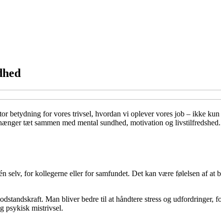
ndhed
t stor betydning for vores trivsel, hvordan vi oplever vores job – ikke kun
t hænger tæt sammen med mental sundhed, motivation og livstilfredshed. 
én selv, for kollegerne eller for samfundet. Det kan være følelsen af at b
dstandskraft. Man bliver bedre til at håndtere stress og udfordringer
 psykisk mistrivsel.