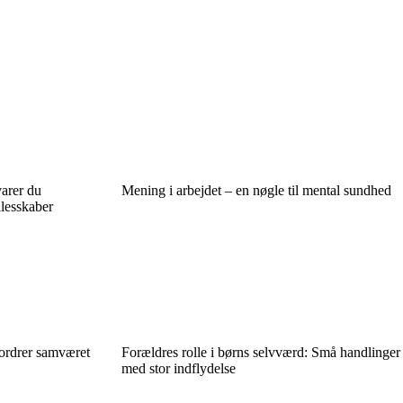
varer du
Mening i arbejdet – en nøgle til mental sundhed
llesskaber
fordrer samværet
Forældres rolle i børns selvværd: Små handlinger
med stor indflydelse