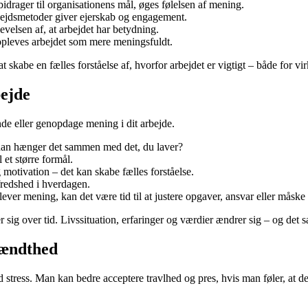
drager til organisationens mål, øges følelsen af mening.
bejdsmetoder giver ejerskab og engagement.
levelsen af, at arbejdet har betydning.
 opleves arbejdet som mere meningsfuldt.
t skabe en fælles forståelse af, hvorfor arbejdet er vigtigt – både for 
bejde
de eller genopdage mening i dit arbejde.
rdan hænger det sammen med det, du laver?
 et større formål.
 motivation – det kan skabe fælles forståelse.
fredshed i hverdagen.
er mening, kan det være tid til at justere opgaver, ansvar eller måske r
sig over tid. Livssituation, erfaringer og værdier ændrer sig – og det 
rændthed
stress. Man kan bedre acceptere travlhed og pres, hvis man føler, at de