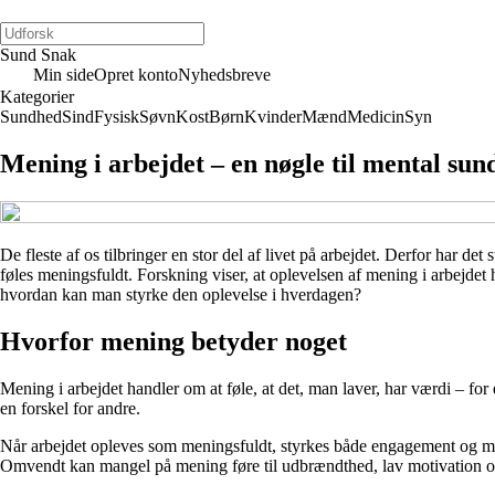
Sund Snak
Min side
Opret konto
Nyhedsbreve
Kategorier
Sundhed
Sind
Fysisk
Søvn
Kost
Børn
Kvinder
Mænd
Medicin
Syn
Mening i arbejdet – en nøgle til mental su
De fleste af os tilbringer en stor del af livet på arbejdet. Derfor har de
føles meningsfuldt. Forskning viser, at oplevelsen af mening i arbejde
hvordan kan man styrke den oplevelse i hverdagen?
Hvorfor mening betyder noget
Mening i arbejdet handler om at føle, at det, man laver, har værdi – for 
en forskel for andre.
Når arbejdet opleves som meningsfuldt, styrkes både engagement og mo
Omvendt kan mangel på mening føre til udbrændthed, lav motivation og