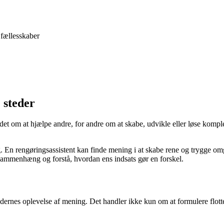
 fællesskaber
 steder
 det om at hjælpe andre, for andre om at skabe, udvikle eller løse komp
g. En rengøringsassistent kan finde mening i at skabe rene og trygge o
e sammenhæng og forstå, hvordan ens indsats gør en forskel.
rbejdernes oplevelse af mening. Det handler ikke kun om at formulere fl