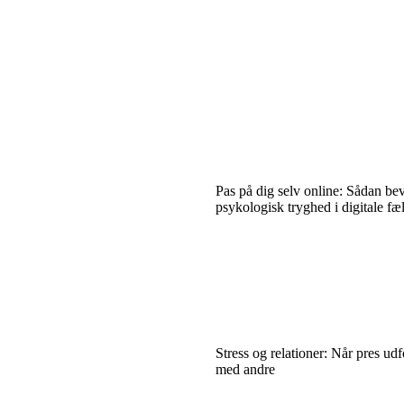
Pas på dig selv online: Sådan be
psykologisk tryghed i digitale fæ
Stress og relationer: Når pres ud
med andre