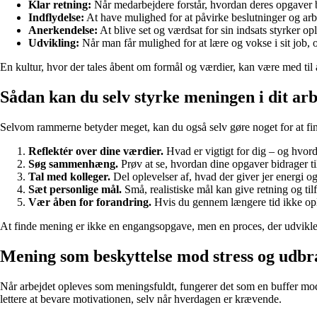
Klar retning:
Når medarbejdere forstår, hvordan deres opgaver bi
Indflydelse:
At have mulighed for at påvirke beslutninger og ar
Anerkendelse:
At blive set og værdsat for sin indsats styrker op
Udvikling:
Når man får mulighed for at lære og vokse i sit job,
En kultur, hvor der tales åbent om formål og værdier, kan være med til a
Sådan kan du selv styrke meningen i dit ar
Selvom rammerne betyder meget, kan du også selv gøre noget for at fin
Reflektér over dine værdier.
Hvad er vigtigt for dig – og hvo
Søg sammenhæng.
Prøv at se, hvordan dine opgaver bidrager til
Tal med kolleger.
Del oplevelser af, hvad der giver jer energi og
Sæt personlige mål.
Små, realistiske mål kan give retning og til
Vær åben for forandring.
Hvis du gennem længere tid ikke oplev
At finde mening er ikke en engangsopgave, men en proces, der udvikler 
Mening som beskyttelse mod stress og udb
Når arbejdet opleves som meningsfuldt, fungerer det som en buffer mod 
lettere at bevare motivationen, selv når hverdagen er krævende.