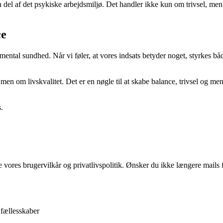
n del af det psykiske arbejdsmiljø. Det handler ikke kun om trivsel, me
ce
ntal sundhed. Når vi føler, at vores indsats betyder noget, styrkes båd
en om livskvalitet. Det er en nøgle til at skabe balance, trivsel og ment
.
ores brugervilkår og privatlivspolitik. Ønsker du ikke længere mails fr
 fællesskaber