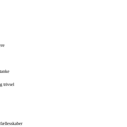
ære
mtanke
g trivsel
 fællesskaber