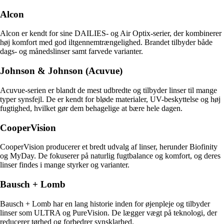
Alcon
Alcon er kendt for sine DAILIES- og Air Optix-serier, der kombinerer
høj komfort med god iltgennemtrængelighed. Brandet tilbyder både
dags- og månedslinser samt farvede varianter.
Johnson & Johnson (Acuvue)
Acuvue-serien er blandt de mest udbredte og tilbyder linser til mange
typer synsfejl. De er kendt for bløde materialer, UV-beskyttelse og høj
fugtighed, hvilket gør dem behagelige at bære hele dagen.
CooperVision
CooperVision producerer et bredt udvalg af linser, herunder Biofinity
og MyDay. De fokuserer på naturlig fugtbalance og komfort, og deres
linser findes i mange styrker og varianter.
Bausch + Lomb
Bausch + Lomb har en lang historie inden for øjenpleje og tilbyder
linser som ULTRA og PureVision. De lægger vægt på teknologi, der
reducerer tørhed og forbedrer synsklarhed.