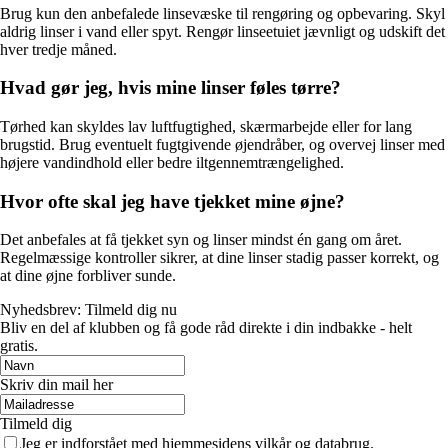
Brug kun den anbefalede linsevæske til rengøring og opbevaring. Skyl
aldrig linser i vand eller spyt. Rengør linseetuiet jævnligt og udskift det
hver tredje måned.
Hvad gør jeg, hvis mine linser føles tørre?
Tørhed kan skyldes lav luftfugtighed, skærmarbejde eller for lang
brugstid. Brug eventuelt fugtgivende øjendråber, og overvej linser med
højere vandindhold eller bedre iltgennemtrængelighed.
Hvor ofte skal jeg have tjekket mine øjne?
Det anbefales at få tjekket syn og linser mindst én gang om året.
Regelmæssige kontroller sikrer, at dine linser stadig passer korrekt, og
at dine øjne forbliver sunde.
Nyhedsbrev: Tilmeld dig nu
Bliv en del af klubben og få gode råd direkte i din indbakke - helt
gratis.
Skriv din mail her
Tilmeld dig
Jeg er indforstået med hjemmesidens vilkår og databrug.