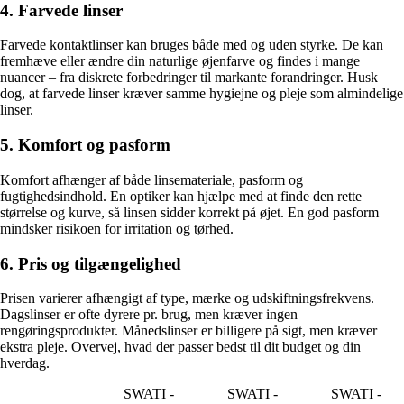
4. Farvede linser
Farvede kontaktlinser kan bruges både med og uden styrke. De kan
fremhæve eller ændre din naturlige øjenfarve og findes i mange
nuancer – fra diskrete forbedringer til markante forandringer. Husk
dog, at farvede linser kræver samme hygiejne og pleje som almindelige
linser.
5. Komfort og pasform
Komfort afhænger af både linsemateriale, pasform og
fugtighedsindhold. En optiker kan hjælpe med at finde den rette
størrelse og kurve, så linsen sidder korrekt på øjet. En god pasform
mindsker risikoen for irritation og tørhed.
6. Pris og tilgængelighed
Prisen varierer afhængigt af type, mærke og udskiftningsfrekvens.
Dagslinser er ofte dyrere pr. brug, men kræver ingen
rengøringsprodukter. Månedslinser er billigere på sigt, men kræver
ekstra pleje. Overvej, hvad der passer bedst til dit budget og din
hverdag.
SWATI -
SWATI -
SWATI -