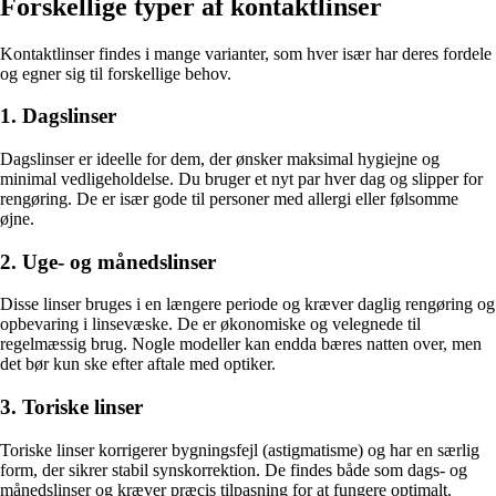
Forskellige typer af kontaktlinser
Kontaktlinser findes i mange varianter, som hver især har deres fordele
og egner sig til forskellige behov.
1. Dagslinser
Dagslinser er ideelle for dem, der ønsker maksimal hygiejne og
minimal vedligeholdelse. Du bruger et nyt par hver dag og slipper for
rengøring. De er især gode til personer med allergi eller følsomme
øjne.
2. Uge- og månedslinser
Disse linser bruges i en længere periode og kræver daglig rengøring og
opbevaring i linsevæske. De er økonomiske og velegnede til
regelmæssig brug. Nogle modeller kan endda bæres natten over, men
det bør kun ske efter aftale med optiker.
3. Toriske linser
Toriske linser korrigerer bygningsfejl (astigmatisme) og har en særlig
form, der sikrer stabil synskorrektion. De findes både som dags- og
månedslinser og kræver præcis tilpasning for at fungere optimalt.