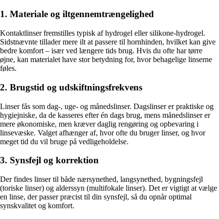
1. Materiale og iltgennemtrængelighed
Kontaktlinser fremstilles typisk af hydrogel eller silikone-hydrogel.
Sidstnævnte tillader mere ilt at passere til hornhinden, hvilket kan give
bedre komfort – især ved længere tids brug. Hvis du ofte har tørre
øjne, kan materialet have stor betydning for, hvor behagelige linserne
føles.
2. Brugstid og udskiftningsfrekvens
Linser fås som dag-, uge- og månedslinser. Dagslinser er praktiske og
hygiejniske, da de kasseres efter én dags brug, mens månedslinser er
mere økonomiske, men kræver daglig rengøring og opbevaring i
linsevæske. Valget afhænger af, hvor ofte du bruger linser, og hvor
meget tid du vil bruge på vedligeholdelse.
3. Synsfejl og korrektion
Der findes linser til både nærsynethed, langsynethed, bygningsfejl
(toriske linser) og alderssyn (multifokale linser). Det er vigtigt at vælge
en linse, der passer præcist til din synsfejl, så du opnår optimal
synskvalitet og komfort.