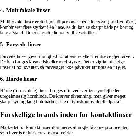
4. Multifokale linser
Multifokale linser er designet til personer med alderssyn (presbyopi) og
kombinerer flere styrker i én linse, så du kan se skarpt både på kort og
lang afstand. De er et godt alternativ til læsebriller.
5. Farvede linser
Farvede linser giver mulighed for at ændre eller fremhæve øjenfarven.
De kan bruges kosmetisk eller med styrke. Det er vigtigt at vælge
linser af høj kvalitet, så farvelaget ikke påvirker ilttilførslen til øjet.
6. Hårde linser
Hårde (formstabile) linser bruges ofte ved særlige synsfejl eller
uregelmæssig hornhinde. De kræver tilvænning, men giver meget
skarpt syn og lang holdbarhed. De er typisk individuelt tilpasset.
Forskellige brands inden for kontaktlinser
Markedet for kontaktlinser domineres af nogle få store producenter,
som hver især har deres fokusområder.