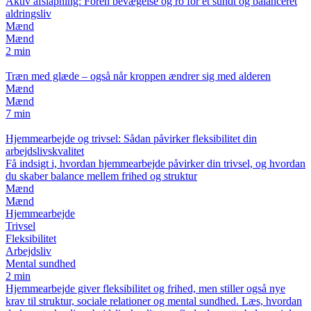
Aktiv afslapning: Forén bevægelse og ro for et sundt og balanceret
aldringsliv
Mænd
Mænd
2 min
Træn med glæde – også når kroppen ændrer sig med alderen
Mænd
Mænd
7 min
Hjemmearbejde og trivsel: Sådan påvirker fleksibilitet din
arbejdslivskvalitet
Få indsigt i, hvordan hjemmearbejde påvirker din trivsel, og hvordan
du skaber balance mellem frihed og struktur
Mænd
Mænd
Hjemmearbejde
Trivsel
Fleksibilitet
Arbejdsliv
Mental sundhed
2 min
Hjemmearbejde giver fleksibilitet og frihed, men stiller også nye
krav til struktur, sociale relationer og mental sundhed. Læs, hvordan