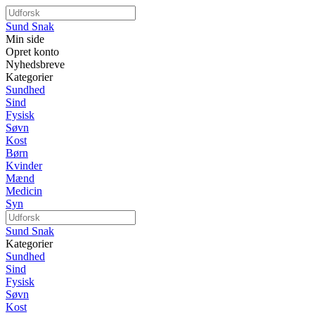
Sund Snak
Min side
Opret konto
Nyhedsbreve
Kategorier
Sundhed
Sind
Fysisk
Søvn
Kost
Børn
Kvinder
Mænd
Medicin
Syn
Sund Snak
Kategorier
Sundhed
Sind
Fysisk
Søvn
Kost