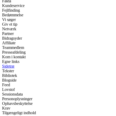
Fakta
Kundeservice
Fejlfinding
Bedømmelse
Vi søger
Giv et tip
Netværk
Partner
Bidragsyder
Affiliate
Teammedlem
Presseafdeling
Kom i kontakt
Egne links
Sidetræ
Tekster
Bibliotek
Blogside
Feed
Lovstof
Sessionsdata
Personoplysninger
Ophavsbeskyttelse
Krav
Tilgængeligt indhold