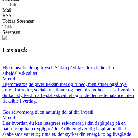
TikTok
Mail
RSS
Tobias Sørensen
Tobias
Sørensen
Læs også:
Hjemmearbejde og trivsel: Sådan påvirker fleksibilitet din
arbejdslivskvalitet
Mænd
Hjemmearbejde giver fleksibilitet og frihed, men stiller også nye
krav til struktur, sociale relationer og mental sundhed. Læs, hvordan
du kan styrke din arbejdslivskvalitet og finde den rette balance i den
fleksible hverdag.
Gør selvomsorg til en naturlig del af din livsstil
Mænd
Lær hvordan du kan integrere selvomsorg i din dagligdag på en
naturlig og bæredygtig måde. Artiklen giver dig inspiration til at
skabe små vaner og ritualer, der styrker din energi, ro og livsglæde –