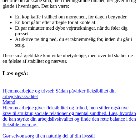
det ofte om at skabe små, men meningsfulde ritualer, der giver ro og
glæde i hverdagen. Det kan være:
En kop kaffe i stilhed om morgenen, før dagen begynder.
En kort gåtur efter arbejde for at koble af.
Et par minutter med dybe vejrtrækninger, når du føler dig
presset.
At skrive tre ting ned, du er taknemmelig for, inden du går i
seng.
Disse små øjeblikke kan virke ubetydelige, men over tid skaber de
en følelse af stabilitet og nærvær.
Læs også:
Hjemmearbejde og trivsel: Sådan påvirker fleksibilitet din
arbejdslivskvalitet
Mænd
Hjemmearbejde giver fleksibilitet og frihed, men stiller også nye
krav til struktur, sociale relationer og mental sundhed. Læs, hvordan
du kan styrke din arbejdslivskvalitet og finde den rette balance i den
fleksible hverdag.
Gør selvomsorg til en naturlig del af din livsstil