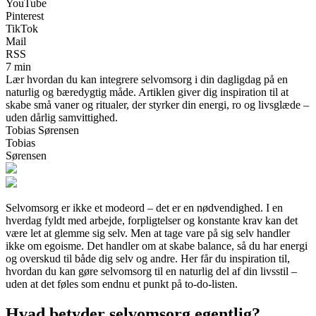
YouTube
Pinterest
TikTok
Mail
RSS
7 min
Lær hvordan du kan integrere selvomsorg i din dagligdag på en
naturlig og bæredygtig måde. Artiklen giver dig inspiration til at
skabe små vaner og ritualer, der styrker din energi, ro og livsglæde –
uden dårlig samvittighed.
Tobias Sørensen
Tobias
Sørensen
Selvomsorg er ikke et modeord – det er en nødvendighed. I en
hverdag fyldt med arbejde, forpligtelser og konstante krav kan det
være let at glemme sig selv. Men at tage vare på sig selv handler
ikke om egoisme. Det handler om at skabe balance, så du har energi
og overskud til både dig selv og andre. Her får du inspiration til,
hvordan du kan gøre selvomsorg til en naturlig del af din livsstil –
uden at det føles som endnu et punkt på to-do-listen.
Hvad betyder selvomsorg egentlig?