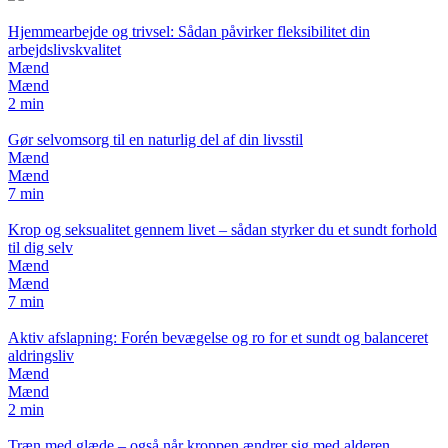
Hjemmearbejde og trivsel: Sådan påvirker fleksibilitet din
arbejdslivskvalitet
Mænd
Mænd
2 min
Gør selvomsorg til en naturlig del af din livsstil
Mænd
Mænd
7 min
Krop og seksualitet gennem livet – sådan styrker du et sundt forhold
til dig selv
Mænd
Mænd
7 min
Aktiv afslapning: Forén bevægelse og ro for et sundt og balanceret
aldringsliv
Mænd
Mænd
2 min
Træn med glæde – også når kroppen ændrer sig med alderen