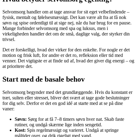
Selvomsorg handler om at tage ansvar for sit eget velbefindende –
fysisk, mentalt og følelsesmæssigt. Det kan være alt fra at få nok
søvn og spise ordentligt til at sige nej, når du har brug for en pause.
Mange forbinder selvomsorg med spa og luksus, men i
virkeligheden handler det om de små, daglige valg, der styrker din
trivsel.
Det er forskelligt, hvad der virker for den enkelte. For nogle er det
motion og frisk luft, for andre er det ro, refleksion eller tid med
venner. Det vigtigste er at finde ud af, hvad der giver dig energi – og
at prioritere det.
Start med de basale behov
Selvomsorg begynder med det grundlæggende. Hvis du konstant er
træt, sulten eller stresset, bliver det svært at tage gode beslutninger
for dig selv. Derfor er det en god idé at starte med at se på dine
vaner:
Søvn:
Sørg for at få 7–8 timers søvn hver nat. Skab faste
rutiner, og undgå skærme lige inden sengetid.
Kost:
Spis regelmæssigt og varieret. Undgå at springe
måltider over, og drik rigeligt med vand.