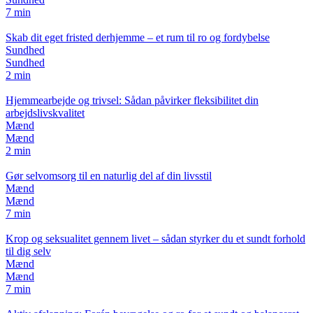
7 min
Skab dit eget fristed derhjemme – et rum til ro og fordybelse
Sundhed
Sundhed
2 min
Hjemmearbejde og trivsel: Sådan påvirker fleksibilitet din
arbejdslivskvalitet
Mænd
Mænd
2 min
Gør selvomsorg til en naturlig del af din livsstil
Mænd
Mænd
7 min
Krop og seksualitet gennem livet – sådan styrker du et sundt forhold
til dig selv
Mænd
Mænd
7 min