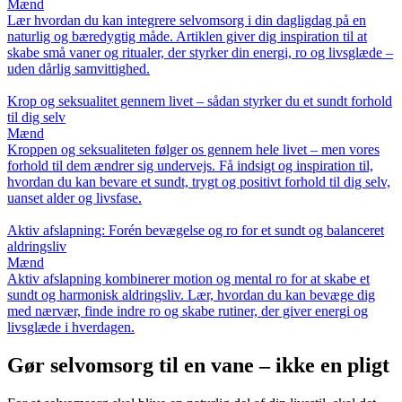
Mænd
Lær hvordan du kan integrere selvomsorg i din dagligdag på en
naturlig og bæredygtig måde. Artiklen giver dig inspiration til at
skabe små vaner og ritualer, der styrker din energi, ro og livsglæde –
uden dårlig samvittighed.
Krop og seksualitet gennem livet – sådan styrker du et sundt forhold
til dig selv
Mænd
Kroppen og seksualiteten følger os gennem hele livet – men vores
forhold til dem ændrer sig undervejs. Få indsigt og inspiration til,
hvordan du kan bevare et sundt, trygt og positivt forhold til dig selv,
uanset alder og livsfase.
Aktiv afslapning: Forén bevægelse og ro for et sundt og balanceret
aldringsliv
Mænd
Aktiv afslapning kombinerer motion og mental ro for at skabe et
sundt og harmonisk aldringsliv. Lær, hvordan du kan bevæge dig
med nærvær, finde indre ro og skabe rutiner, der giver energi og
livsglæde i hverdagen.
Gør selvomsorg til en vane – ikke en pligt