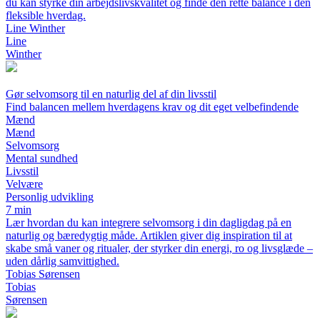
du kan styrke din arbejdslivskvalitet og finde den rette balance i den
fleksible hverdag.
Line Winther
Line
Winther
Gør selvomsorg til en naturlig del af din livsstil
Find balancen mellem hverdagens krav og dit eget velbefindende
Mænd
Mænd
Selvomsorg
Mental sundhed
Livsstil
Velvære
Personlig udvikling
7 min
Lær hvordan du kan integrere selvomsorg i din dagligdag på en
naturlig og bæredygtig måde. Artiklen giver dig inspiration til at
skabe små vaner og ritualer, der styrker din energi, ro og livsglæde –
uden dårlig samvittighed.
Tobias Sørensen
Tobias
Sørensen