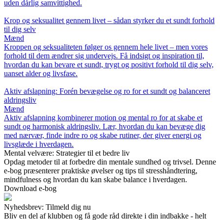
uden dårlig samvittighed.
Krop og seksualitet gennem livet – sådan styrker du et sundt forhold
til dig selv
Mænd
Kroppen og seksualiteten følger os gennem hele livet – men vores
forhold til dem ændrer sig undervejs. Få indsigt og inspiration til,
hvordan du kan bevare et sundt, trygt og positivt forhold til dig selv,
uanset alder og livsfase.
Aktiv afslapning: Forén bevægelse og ro for et sundt og balanceret
aldringsliv
Mænd
Aktiv afslapning kombinerer motion og mental ro for at skabe et
sundt og harmonisk aldringsliv. Lær, hvordan du kan bevæge dig
med nærvær, finde indre ro og skabe rutiner, der giver energi og
livsglæde i hverdagen.
Mental velvære: Strategier til et bedre liv
Opdag metoder til at forbedre din mentale sundhed og trivsel. Denne
e-bog præsenterer praktiske øvelser og tips til stresshåndtering,
mindfulness og hvordan du kan skabe balance i hverdagen.
Download e-bog
Nyhedsbrev: Tilmeld dig nu
Bliv en del af klubben og få gode råd direkte i din indbakke - helt