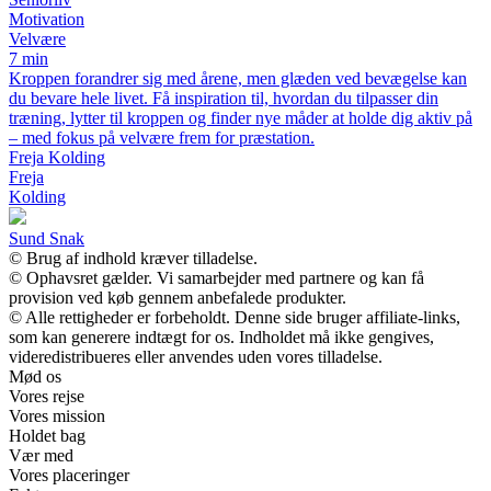
Motivation
Velvære
7 min
Kroppen forandrer sig med årene, men glæden ved bevægelse kan
du bevare hele livet. Få inspiration til, hvordan du tilpasser din
træning, lytter til kroppen og finder nye måder at holde dig aktiv på
– med fokus på velvære frem for præstation.
Freja Kolding
Freja
Kolding
Sund Snak
© Brug af indhold kræver tilladelse.
© Ophavsret gælder. Vi samarbejder med partnere og kan få
provision ved køb gennem anbefalede produkter.
© Alle rettigheder er forbeholdt. Denne side bruger affiliate-links,
som kan generere indtægt for os. Indholdet må ikke gengives,
videredistribueres eller anvendes uden vores tilladelse.
Mød os
Vores rejse
Vores mission
Holdet bag
Vær med
Vores placeringer