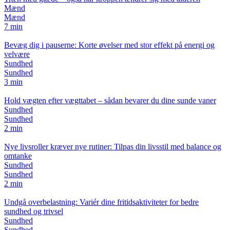
Mænd
Mænd
7 min
Bevæg dig i pauserne: Korte øvelser med stor effekt på energi og
velvære
Sundhed
Sundhed
3 min
Hold vægten efter vægttabet – sådan bevarer du dine sunde vaner
Sundhed
Sundhed
2 min
Nye livsroller kræver nye rutiner: Tilpas din livsstil med balance og
omtanke
Sundhed
Sundhed
2 min
Undgå overbelastning: Variér dine fritidsaktiviteter for bedre
sundhed og trivsel
Sundhed
Sundhed