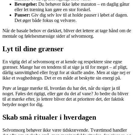
Bevægelse:
Du behøver ikke løbe maraton – en daglig gåtur
eller let træning kan gøre en stor forskel.
Pauser:
Giv dig selv lov til at holde pauser i løbet af dagen.
Det øger både fokus og velvære.
Når de basale behov er dækket, bliver det lettere at tage hånd om de
mentale og følelsesmæssige sider af selvomsorg.
Lyt til dine grænser
En vigtig del af selvomsorg er at kende og respektere sine egne
grænser. Mange har en tendens til at sige ja til for meget – af pligt,
dårlig samvittighed eller frygt for at skuffe andre. Men at sige nej er
ikke et svaghedstegn. Det er en måde at beskytte sin energi på.
Prøv at lægge mærke til, hvordan du har det, når du siger ja til
noget. Føles det rigtigt, eller gør du det af vane? Jo bedre du bliver
til at mærke efter, jo lettere bliver det at prioritere det, der faktisk
betyder noget for dig.
Skab små ritualer i hverdagen
Selvomsorg behøver ikke være tidskrævende. Tværtimod handler