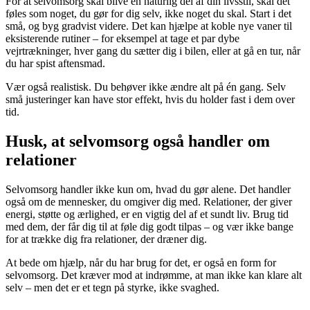
For at selvomsorg skal blive en naturlig del af din livsstil, skal det
føles som noget, du gør for dig selv, ikke noget du skal. Start i det
små, og byg gradvist videre. Det kan hjælpe at koble nye vaner til
eksisterende rutiner – for eksempel at tage et par dybe
vejrtrækninger, hver gang du sætter dig i bilen, eller at gå en tur, når
du har spist aftensmad.
Vær også realistisk. Du behøver ikke ændre alt på én gang. Selv
små justeringer kan have stor effekt, hvis du holder fast i dem over
tid.
Husk, at selvomsorg også handler om
relationer
Selvomsorg handler ikke kun om, hvad du gør alene. Det handler
også om de mennesker, du omgiver dig med. Relationer, der giver
energi, støtte og ærlighed, er en vigtig del af et sundt liv. Brug tid
med dem, der får dig til at føle dig godt tilpas – og vær ikke bange
for at trække dig fra relationer, der dræner dig.
At bede om hjælp, når du har brug for det, er også en form for
selvomsorg. Det kræver mod at indrømme, at man ikke kan klare alt
selv – men det er et tegn på styrke, ikke svaghed.