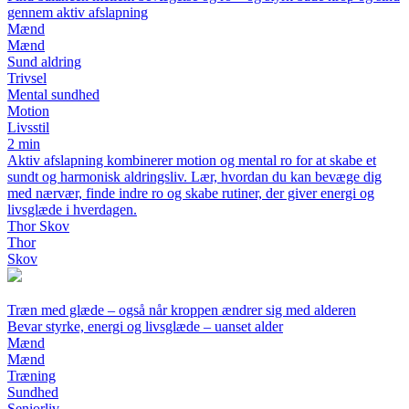
gennem aktiv afslapning
Mænd
Mænd
Sund aldring
Trivsel
Mental sundhed
Motion
Livsstil
2 min
Aktiv afslapning kombinerer motion og mental ro for at skabe et
sundt og harmonisk aldringsliv. Lær, hvordan du kan bevæge dig
med nærvær, finde indre ro og skabe rutiner, der giver energi og
livsglæde i hverdagen.
Thor Skov
Thor
Skov
Træn med glæde – også når kroppen ændrer sig med alderen
Bevar styrke, energi og livsglæde – uanset alder
Mænd
Mænd
Træning
Sundhed
Seniorliv