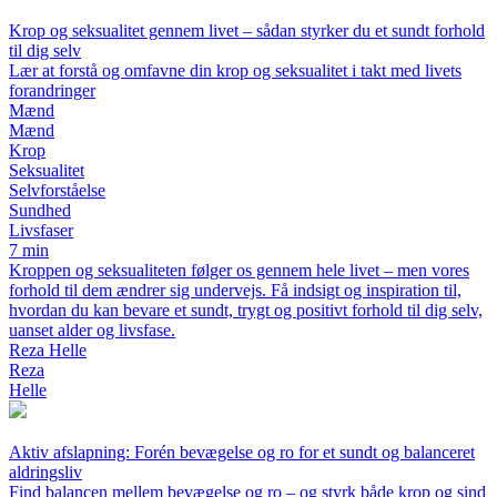
Krop og seksualitet gennem livet – sådan styrker du et sundt forhold
til dig selv
Lær at forstå og omfavne din krop og seksualitet i takt med livets
forandringer
Mænd
Mænd
Krop
Seksualitet
Selvforståelse
Sundhed
Livsfaser
7 min
Kroppen og seksualiteten følger os gennem hele livet – men vores
forhold til dem ændrer sig undervejs. Få indsigt og inspiration til,
hvordan du kan bevare et sundt, trygt og positivt forhold til dig selv,
uanset alder og livsfase.
Reza Helle
Reza
Helle
Aktiv afslapning: Forén bevægelse og ro for et sundt og balanceret
aldringsliv
Find balancen mellem bevægelse og ro – og styrk både krop og sind