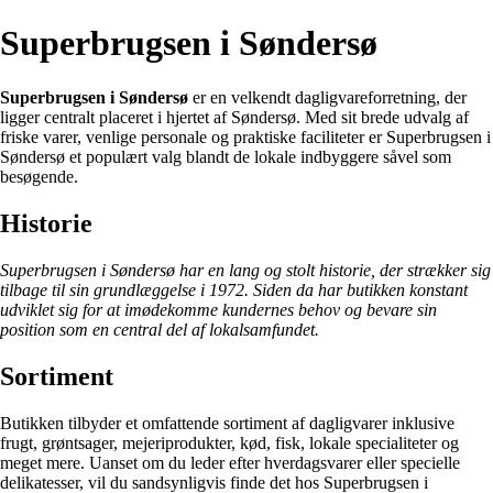
Superbrugsen i Søndersø
Superbrugsen i Søndersø
er en velkendt dagligvareforretning, der
ligger centralt placeret i hjertet af Søndersø. Med sit brede udvalg af
friske varer, venlige personale og praktiske faciliteter er Superbrugsen i
Søndersø et populært valg blandt de lokale indbyggere såvel som
besøgende.
Historie
Superbrugsen i Søndersø har en lang og stolt historie, der strækker sig
tilbage til sin grundlæggelse i 1972. Siden da har butikken konstant
udviklet sig for at imødekomme kundernes behov og bevare sin
position som en central del af lokalsamfundet.
Sortiment
Butikken tilbyder et omfattende sortiment af dagligvarer inklusive
frugt, grøntsager, mejeriprodukter, kød, fisk, lokale specialiteter og
meget mere. Uanset om du leder efter hverdagsvarer eller specielle
delikatesser, vil du sandsynligvis finde det hos Superbrugsen i