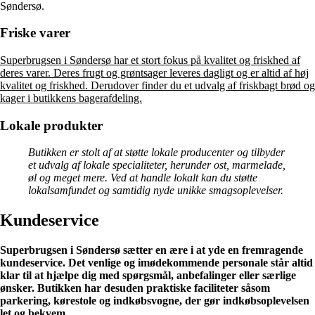
Søndersø.
Friske varer
Superbrugsen i Søndersø har et stort fokus på kvalitet og friskhed af
deres varer. Deres frugt og grøntsager leveres dagligt og er altid af høj
kvalitet og friskhed. Derudover finder du et udvalg af friskbagt brød og
kager i butikkens bagerafdeling.
Lokale produkter
Butikken er stolt af at støtte lokale producenter og tilbyder
et udvalg af lokale specialiteter, herunder ost, marmelade,
øl og meget mere. Ved at handle lokalt kan du støtte
lokalsamfundet og samtidig nyde unikke smagsoplevelser.
Kundeservice
Superbrugsen i Søndersø sætter en ære i at yde en fremragende
kundeservice. Det venlige og imødekommende personale står altid
klar til at hjælpe dig med spørgsmål, anbefalinger eller særlige
ønsker. Butikken har desuden praktiske faciliteter såsom
parkering, kørestole og indkøbsvogne, der gør indkøbsoplevelsen
let og bekvem.