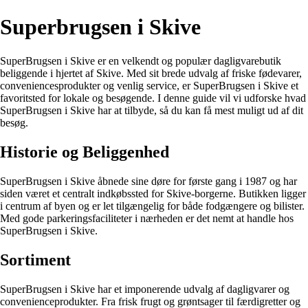
Superbrugsen i Skive
SuperBrugsen i Skive er en velkendt og populær dagligvarebutik
beliggende i hjertet af Skive. Med sit brede udvalg af friske fødevarer,
conveniencesprodukter og venlig service, er SuperBrugsen i Skive et
favoritsted for lokale og besøgende. I denne guide vil vi udforske hvad
SuperBrugsen i Skive har at tilbyde, så du kan få mest muligt ud af dit
besøg.
Historie og Beliggenhed
SuperBrugsen i Skive åbnede sine døre for første gang i 1987 og har
siden været et centralt indkøbssted for Skive-borgerne. Butikken ligger
i centrum af byen og er let tilgængelig for både fodgængere og bilister.
Med gode parkeringsfaciliteter i nærheden er det nemt at handle hos
SuperBrugsen i Skive.
Sortiment
SuperBrugsen i Skive har et imponerende udvalg af dagligvarer og
convenienceprodukter. Fra frisk frugt og grøntsager til færdigretter og