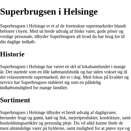
Superbrugsen i Helsinge
Superbrugsen i Helsinge er et af de foretrukne supermarkeder blandt
beboere i byen. Med sit brede udvalg af friske varer, gode priser og
venlige personale, tilbyder Superbrugsen alt hvad du har brug for til
din daglige indkøb.
Historie
Superbrugsen i Helsinge har været en del af lokalsamfundet i mange
år. Det startede som en lille købmandsbutik og har siden vokset sig til
det velassorterede supermarked, det er i dag. Med fokus på kvalitet og
service har Superbrugsen etableret sig som en pålidelig
indkøbsmulighed for mange familier.
Sortiment
Superbrugsen i Helsinge tilbyder et bredt udvalg af dagligvarer,
herunder frugt og grønt, kød og fisk, mejeriprodukter, konfekture, samt
husholdningsartikler og personlig pleje. Du vil altid kunne finde de
mest almindelige varer på hylderne, samt mulighed for at prøve nye og