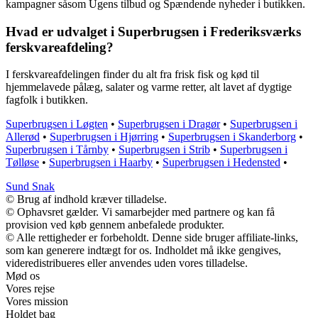
kampagner såsom Ugens tilbud og Spændende nyheder i butikken.
Hvad er udvalget i Superbrugsen i Frederiksværks
ferskvareafdeling?
I ferskvareafdelingen finder du alt fra frisk fisk og kød til
hjemmelavede pålæg, salater og varme retter, alt lavet af dygtige
fagfolk i butikken.
Superbrugsen i Løgten
•
Superbrugsen i Dragør
•
Superbrugsen i
Allerød
•
Superbrugsen i Hjørring
•
Superbrugsen i Skanderborg
•
Superbrugsen i Tårnby
•
Superbrugsen i Strib
•
Superbrugsen i
Tølløse
•
Superbrugsen i Haarby
•
Superbrugsen i Hedensted
•
Sund Snak
© Brug af indhold kræver tilladelse.
© Ophavsret gælder. Vi samarbejder med partnere og kan få
provision ved køb gennem anbefalede produkter.
© Alle rettigheder er forbeholdt. Denne side bruger affiliate-links,
som kan generere indtægt for os. Indholdet må ikke gengives,
videredistribueres eller anvendes uden vores tilladelse.
Mød os
Vores rejse
Vores mission
Holdet bag