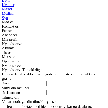
Børn
Kvinder
Mænd
Medicin
Syn
Mød os
Kontakt os
Presse
Annoncer
Min profil
Nyhedsbreve
Affiliate
Tip os
Min side
Opret konto
Nyhedsbreve
Nyhedsbrev: Tilmeld dig nu
Bliv en del af klubben og få gode råd direkte i din indbakke - helt
gratis.
Skriv din mail her
Tilmeld dig
Vi har modtaget din tilmelding – tak
Jeg er indforstået med hjemmesidens vilkår og databrug.