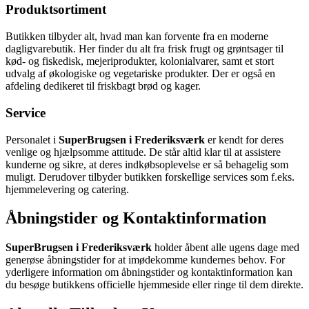
Produktsortiment
Butikken tilbyder alt, hvad man kan forvente fra en moderne
dagligvarebutik. Her finder du alt fra frisk frugt og grøntsager til
kød- og fiskedisk, mejeriprodukter, kolonialvarer, samt et stort
udvalg af økologiske og vegetariske produkter. Der er også en
afdeling dedikeret til friskbagt brød og kager.
Service
Personalet i
SuperBrugsen i Frederiksværk
er kendt for deres
venlige og hjælpsomme attitude. De står altid klar til at assistere
kunderne og sikre, at deres indkøbsoplevelse er så behagelig som
muligt. Derudover tilbyder butikken forskellige services som f.eks.
hjemmelevering og catering.
Åbningstider og Kontaktinformation
SuperBrugsen i Frederiksværk
holder åbent alle ugens dage med
generøse åbningstider for at imødekomme kundernes behov. For
yderligere information om åbningstider og kontaktinformation kan
du besøge butikkens officielle hjemmeside eller ringe til dem direkte.