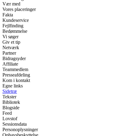
Vær med
Vores placeringer
Fakta
Kundeservice
Fejlfinding
Bedømmelse
Vi søger
Giv et tip
Netværk
Partner
Bidragsyder
Affiliate
Teammedlem
Presseafdeling
Kom i kontakt
Egne links
Sidetræ
Tekster
Bibliotek
Blogside
Feed
Lovstof
Sessionsdata
Personoplysninger
Ophavsbeskyttelse