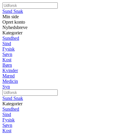
Sund Snak
Min side
Opret konto
Nyhedsbreve
Kategorier
Sundhed
Sind
Fysisk
Søvn
Kost
Børn
Kvinder
Mænd
Medicin
Syn
Sund Snak
Kategorier
Sundhed
Sind
Fysisk
Søvn
Kost