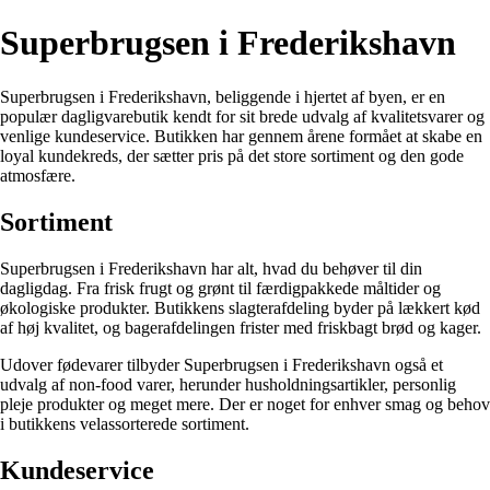
Superbrugsen i Frederikshavn
Superbrugsen i Frederikshavn, beliggende i hjertet af byen, er en
populær dagligvarebutik kendt for sit brede udvalg af kvalitetsvarer og
venlige kundeservice. Butikken har gennem årene formået at skabe en
loyal kundekreds, der sætter pris på det store sortiment og den gode
atmosfære.
Sortiment
Superbrugsen i Frederikshavn har alt, hvad du behøver til din
dagligdag. Fra frisk frugt og grønt til færdigpakkede måltider og
økologiske produkter. Butikkens slagterafdeling byder på lækkert kød
af høj kvalitet, og bagerafdelingen frister med friskbagt brød og kager.
Udover fødevarer tilbyder Superbrugsen i Frederikshavn også et
udvalg af non-food varer, herunder husholdningsartikler, personlig
pleje produkter og meget mere. Der er noget for enhver smag og behov
i butikkens velassorterede sortiment.
Kundeservice