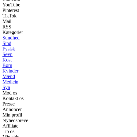
YouTube
Pinterest
TikTok
Mail
RSS
Kategorier
Sundhed
Sind
Fysisk
Søvn
Kost
Børn
Kvinder
Mænd
Medicin
Syn
Mød os
Kontakt os
Presse
Annoncer
Min profil
Nyhedsbreve
Affiliate
Tip os
Min side