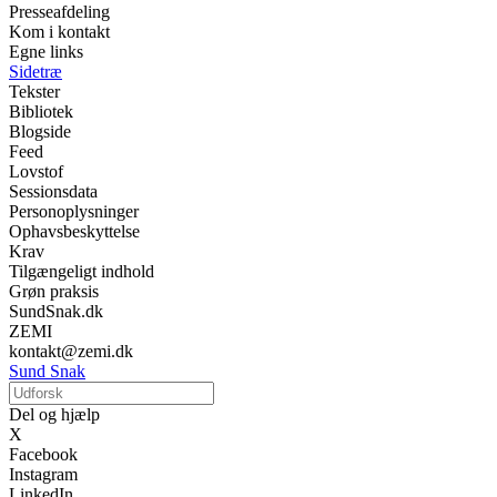
Presseafdeling
Kom i kontakt
Egne links
Sidetræ
Tekster
Bibliotek
Blogside
Feed
Lovstof
Sessionsdata
Personoplysninger
Ophavsbeskyttelse
Krav
Tilgængeligt indhold
Grøn praksis
SundSnak.dk
ZEMI
kontakt@zemi.dk
Sund Snak
Del og hjælp
X
Facebook
Instagram
LinkedIn