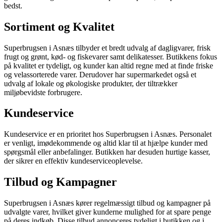
bedst.
Sortiment og Kvalitet
Superbrugsen i Asnæs tilbyder et bredt udvalg af dagligvarer, frisk
frugt og grønt, kød- og fiskevarer samt delikatesser. Butikkens fokus
på kvalitet er tydeligt, og kunder kan altid regne med at finde friske
og velassorterede varer. Derudover har supermarkedet også et
udvalg af lokale og økologiske produkter, der tiltrækker
miljøbevidste forbrugere.
Kundeservice
Kundeservice er en prioritet hos Superbrugsen i Asnæs. Personalet
er venligt, imødekommende og altid klar til at hjælpe kunder med
spørgsmål eller anbefalinger. Butikken har desuden hurtige kasser,
der sikrer en effektiv kundeserviceoplevelse.
Tilbud og Kampagner
Superbrugsen i Asnæs kører regelmæssigt tilbud og kampagner på
udvalgte varer, hvilket giver kunderne mulighed for at spare penge
på deres indkøb. Disse tilbud annonceres tydeligt i butikken og i