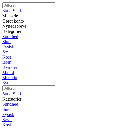
Sund Snak
Min side
Opret konto
Nyhedsbreve
Kategorier
Sundhed
Sind
Fysisk
Søvn
Kost
Børn
Kvinder
Mænd
Medicin
Syn
Sund Snak
Kategorier
Sundhed
Sind
Fysisk
Søvn
Kost