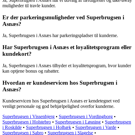
Ja, Superbrugsen i Asnæs har et udvalg af færdigretter og take-away
muligheder til travle kunder.
Er der parkeringsmuligheder ved Superbrugsen i
Asnæs?
Ja, Superbrugsen i Asnæs har parkeringspladser til kunderne.
Har Superbrugsen i Asnæs et loyalitetsprogram eller
kundekort?
Ja, Superbrugsen i Asnæs tilbyder et loyalitetsprogram, hvor kunder
kan optjene bonus og rabatter.
Hvordan er kundeservicen hos Superbrugsen i
Asnæs?
Kundeservicen hos Superbrugsen i Asnæs er kendetegnet ved
venligt personale og god behjælpelighed overfor kunderne.
Superbrugsen i Vissenbjerg
•
Superbrugsen i Vordingborg
•
Superbrugsen i Holstebro
•
Superbrugsen i Løsning
•
Superbrugsen
i Roskilde
•
Superbrugsen i Holbæk
•
Superbrugsen i Varde
•
Superbrugsen i Sabro
•
Superbrugsen i Slagelse
•